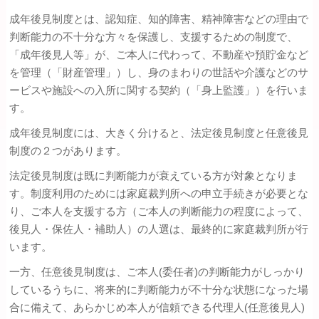
成年後見制度とは、認知症、知的障害、精神障害などの理由で
判断能力の不十分な方々を保護し、支援するための制度で、
「成年後見人等」が、ご本人に代わって、不動産や預貯金など
を管理（「財産管理」）し、身のまわりの世話や介護などのサ
ービスや施設への入所に関する契約（「身上監護」）を行いま
す。
成年後見制度には、大きく分けると、法定後見制度と任意後見
制度の２つがあります。
法定後見制度は既に判断能力が衰えている方が対象となりま
す。制度利用のためには家庭裁判所への申立手続きが必要とな
り、ご本人を支援する方（ご本人の判断能力の程度によって、
後見人・保佐人・補助人）の人選は、最終的に家庭裁判所が行
います。
一方、任意後見制度は、ご本人(委任者)の判断能力がしっかり
しているうちに、将来的に判断能力が不十分な状態になった場
合に備えて、あらかじめ本人が信頼できる代理人(任意後見人)