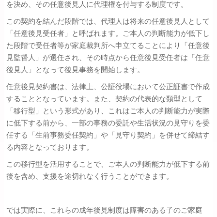
を決め、その任意後見人に代理権を付与する制度です。
この契約を結んだ段階では、代理人は将来の任意後見人として
「任意後見受任者」と呼ばれます。ご本人の判断能力が低下し
た段階で受任者等が家庭裁判所へ申立てることにより「任意後
見監督人」が選任され、その時点から任意後見受任者は「任意
後見人」となって後見事務を開始します。
任意後見契約書は、法律上、公証役場において公正証書で作成
することとなっています。また、契約の代表的な類型として
「移行型」という形式があり、これはご本人の判断能力が実際
に低下する前から、一部の事務の委託や生活状況の見守りを委
任する「生前事務委任契約」や「見守り契約」を併せて締結す
る内容となっております。
この移行型を活用することで、ご本人の判断能力が低下する前
後を含め、支援を途切れなく行うことができます。
では実際に、これらの成年後見制度は障害のある子のご家庭