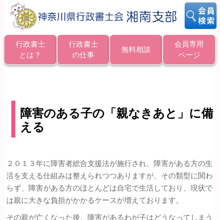
行政書士
行政書士
会員専用
無料相談
とは？
の仕事
ページ
投
稿
ナ
ビ
障害のある子の「親なきあと」に備
ゲ
える
ー
シ
ョ
ン
２０１３年に障害者総合支援法が施行され、障害がある方の生
活を支える仕組みは整えられつつありますが、その類型に関わ
らず、障害がある方のほとんどは自宅で生活しており、現状で
は親に大きな負担がかかるケースが増えております。
その親が亡くなった後、障害があるわが子はどうなってしまう