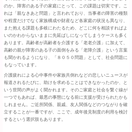
のか。障害のある子の家庭にとって、この課題は切実です。こ
れは「親なきあと問題」と言われており、当事者の障害の種類
や程度だけでなく家族構成や財産など各家庭の状況も異なり、
また抱える課題も多岐にわたるため、どこに何を相談すればよ
いのかわからないままに先延ばしになってしまうケースも多く
あります。高齢者が高齢者を介護する「老老介護」に加えて、
高齢の親が障害のある子の面倒をみる「老障介護」という言葉
も聞かれるようになり、「８０５０問題」として、社会問題に
もなっています。
介護疲れによる心中事件や家族共倒れなどの悲しいニュースが
報道されるたびに、助けを求めることはできなかったのか、と
いう世間の声がよく聞かれます。そのご家庭と社会を繋ぐ線が
一つでもあれば、最悪の事態になる前に支援が受けられたかも
しれません。ご近所関係、親戚、友人関係などのつながりを確
立することが一番ですが、ここで、成年後見制度の利用を検討
するという選択肢もあります。