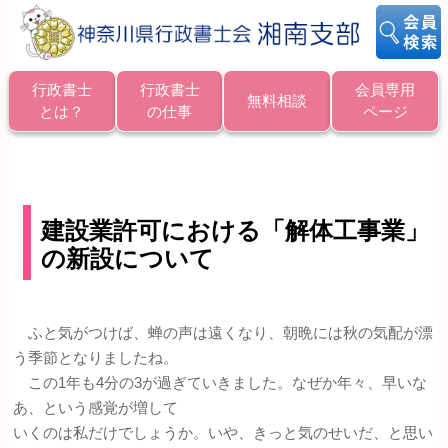
行政書士
行政書士
会員専用
無料相談
とは？
の仕事
ページ
投
稿
ナ
ビ
建設業許可における「解体工事業」
ゲ
の新設について
ー
シ
ョ
ン
ふと気がつけば、蝉の声は遠くなり、朝晩には秋の気配が漂
う季節となりましたね。
この1年も4分の3が過ぎていきました。なぜか年々、早いな
あ、という感覚が増して
いくのは私だけでしょうか。いや、きっと気のせいだ、と思い